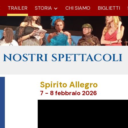
E
TRAILER
STORIA
CHI SIAMO
BIGLIETTI
ip to main content
Skip to navigat
i nostri spettacoli
Spirito Allegro
7 - 8
febbraio
2026